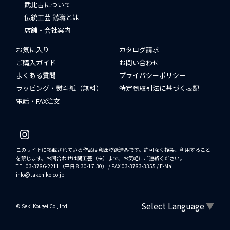
武比古について
伝統工芸 錺職とは
店舗・会社案内
お気に入り
カタログ請求
ご購入ガイド
お問い合わせ
よくある質問
プライバシーポリシー
ラッピング・熨斗紙（無料）
特定商取引法に基づく表記
電話・FAX注文
このサイトに掲載されている作品は意匠登録済みです。許可なく複製、利用すること
を禁じます。お問合わせは関工芸（株）まで、お気軽にご連絡ください。
TEL 03-3786-2211（平日 8:30-17:30） / FAX 03-3783-3355 / E-Mail
info@takehiko.co.jp
Select Language
▼
©︎ Seki Kougei Co., Ltd.