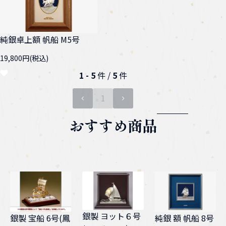
純銀卓上額 帆船 M5号
19,800円(税込)
1 - 5
件 /
5
件
1
ページ目
おすすめ商品
銀製 ヨット６号
純銀 額 帆船 8号
銀製 宝船 6号(鳳