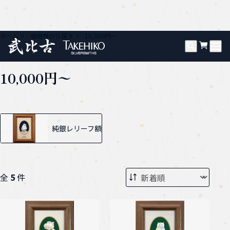
ホーム
価格帯から探す
10,000円〜
10,000円〜
グループ一覧
純銀レリーフ額
全
5
件