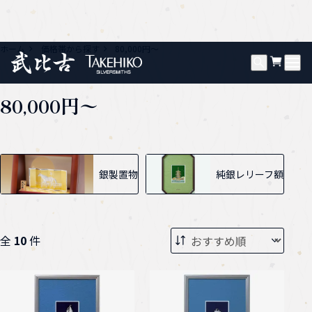
ホーム
価格帯から探す
80,000円〜
80,000円〜
グループ一覧
銀製置物
純銀レリーフ額
全
10
件