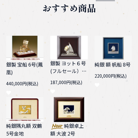
おすすめ商品
銀製 ヨット６号
純銀 額 帆船 8号
銀製 宝船 6号(鳳
(フルセール）
凰)
220,000円(税込)
スロープケース
187,000円(税込)
440,000円(税込)
純銀隅丸額 双鶴
純銀卓上
5号金地
額 大波 2号