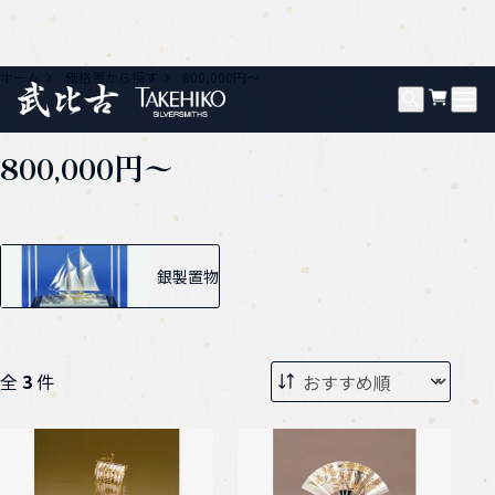
ホーム
価格帯から探す
800,000円〜
800,000円〜
グループ一覧
銀製置物
全
3
件