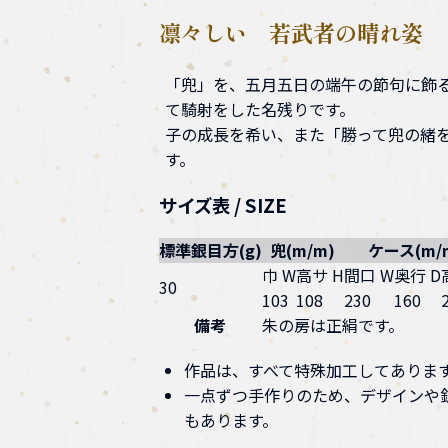
凛々しい 若武者の晴れ姿
「兜」を、五月五日の端午の節句に飾
て騎射をした名残りです。
子の成長を希い、また「勝って兜の緒
す。
サイズ表 / SIZE
標準銀目方(g)
兜(m/m)
ケース(m/
巾 W
高サ H
間口 W
奥行 D
30
103
108
230
160
備考
朱の房は正絹です。
作品は、すべて特殊加工してありま
一点ずつ手作りのため、デザインや
もあります。