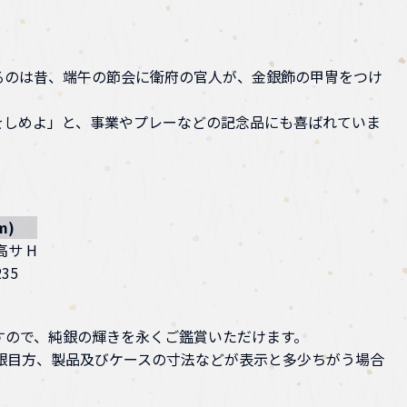
るのは昔、端午の節会に衛府の官人が、金銀飾の甲冑をつけ
をしめよ」と、事業やプレーなどの記念品にも喜ばれていま
m)
高サ H
235
すので、純銀の輝きを永くご鑑賞いただけます。
銀目方、製品及びケースの寸法などが表示と多少ちがう場合