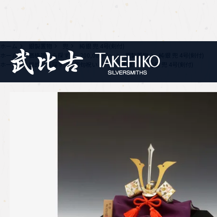
ホーム
銀製置物
兜
純銀 兜 4号(剣付)
ホーム
価格帯から探す
200,000円〜
銀製置物
純銀 兜 4号(剣付)
ホーム
目的から探す
節句祝い
兜（置物）
純銀 兜 4号(剣付)