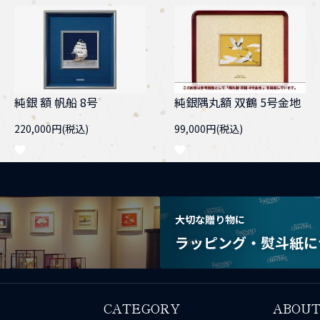
純銀 額 帆船 8号
純銀隅丸額 双鶴 5号金地
220,000円(税込)
99,000円(税込)
大切な贈り物に
ラッピング・熨斗紙に
CATEGORY
ABOU