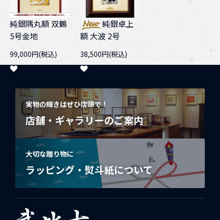
純銀隅丸額 双鶴
純銀卓上
5号金地
額 大波 2号
99,000円(税込)
38,500円(税込)
実物の輝きはぜひ店頭で！
店舗・ギャラリーのご案内
大切な贈り物に
ラッピング・熨斗紙について