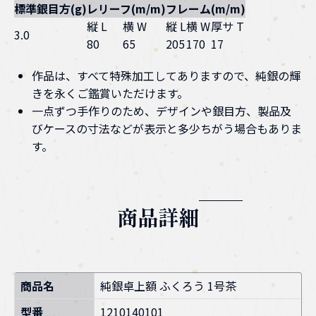
標準銀目方(g)
レリーフ(m/m)
フレーム(m/m)
縦 L
横 W
縦 L
横 W
厚サ T
3.0
80
65
205
170
17
作品は、すべて特殊加工してありますので、純銀の輝
きを永くご鑑賞いただけます。
一点ずつ手作りのため、デザインや銀目方、製品及
びケースの寸法などが表示と多少ちがう場合もありま
す。
商品詳細
商品名
純銀卓上額 ふくろう 1号茶
型番
1210140101