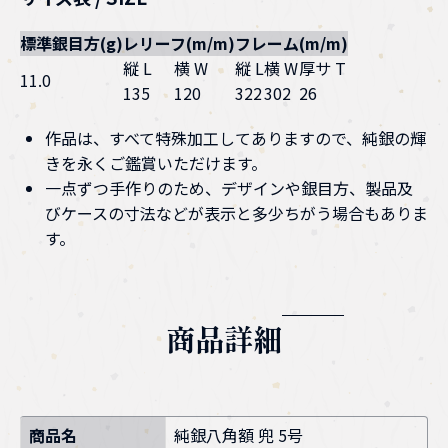
標準銀目方(g)
レリーフ(m/m)
フレーム(m/m)
縦 L
横 W
縦 L
横 W
厚サ T
11.0
135
120
322
302
26
作品は、すべて特殊加工してありますので、純銀の輝
きを永くご鑑賞いただけます。
一点ずつ手作りのため、デザインや銀目方、製品及
びケースの寸法などが表示と多少ちがう場合もありま
す。
商品詳細
商品名
純銀八角額 兜 5号