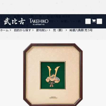
ホーム
純銀レリーフ額
兜
純銀八角額 兜 5号
ホーム
価格帯から探す
100,000円〜
純銀レリーフ額
純銀八角額 兜 5号
ホーム
目的から探す
節句祝い
兜（額）
純銀八角額 兜 5号