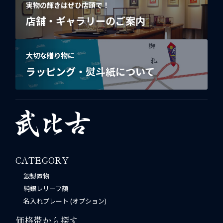
実物の輝きはぜひ店頭で！
店舗・ギャラリーのご案内
大切な贈り物に
ラッピング・熨斗紙について
CATEGORY
銀製置物
純銀レリーフ額
名入れプレート (オプション)
価格帯から探す