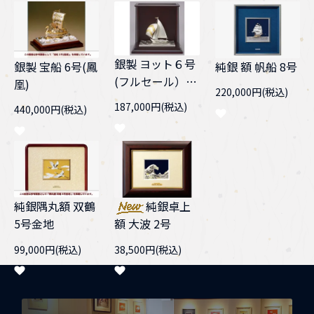
銀製 ヨット６号
純銀 額 帆船 8号
銀製 宝船 6号(鳳
(フルセール）
凰)
220,000円(税込)
スロープケース
187,000円(税込)
440,000円(税込)
純銀隅丸額 双鶴
純銀卓上
5号金地
額 大波 2号
99,000円(税込)
38,500円(税込)