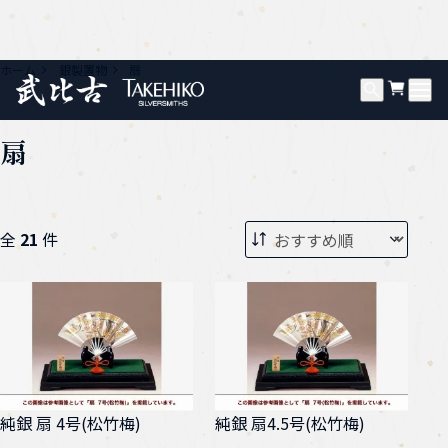
ホーム
銀製置物
扇
扇
全
21
件
純銀 扇 4号(松竹梅)
純銀 扇4.5号(松竹梅)