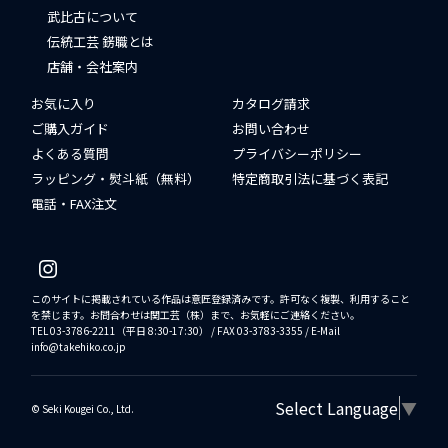
武比古について
伝統工芸 錺職とは
店舗・会社案内
お気に入り
カタログ請求
ご購入ガイド
お問い合わせ
よくある質問
プライバシーポリシー
ラッピング・熨斗紙（無料）
特定商取引法に基づく表記
電話・FAX注文
このサイトに掲載されている作品は意匠登録済みです。許可なく複製、利用すること
を禁じます。お問合わせは関工芸（株）まで、お気軽にご連絡ください。
TEL 03-3786-2211（平日 8:30-17:30） / FAX 03-3783-3355 / E-Mail
info@takehiko.co.jp
Select Language
▼
©︎ Seki Kougei Co., Ltd.