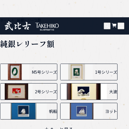
ホーム
純銀レリーフ額
純銀レリーフ額
カテゴリー一覧
M5号シリーズ
1号シリーズ
2号シリーズ
大波
帆船
ヨット