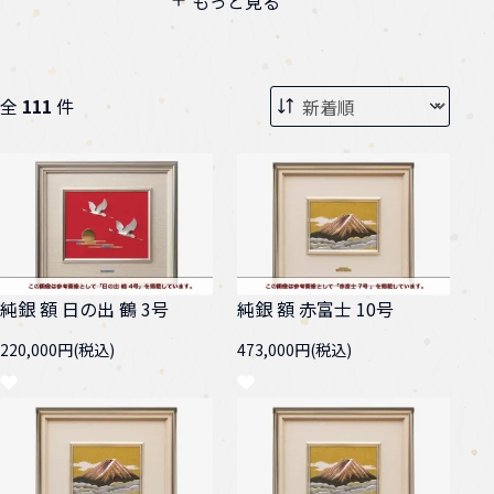
もっと見る
宝船
七福神宝船
富士-金地
富士
全
111
件
赤富士
扇面富士
双鶴-金地
日の出 鶴
ふくろう
扇
純銀 額 日の出 鶴 3号
純銀 額 赤富士 10号
220,000円(税込)
473,000円(税込)
兜
みやび雛
五重塔
ローズ