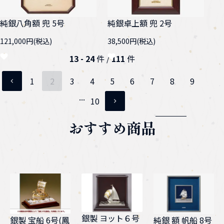
純銀八角額 兜 5号
純銀卓上額 兜 2号
121,000円(税込)
38,500円(税込)
13 - 24
件 /
111
件
1
2
3
4
5
6
7
8
9
ページ目
...
10
おすすめ商品
銀製 ヨット６号
純銀 額 帆船 8号
銀製 宝船 6号(鳳